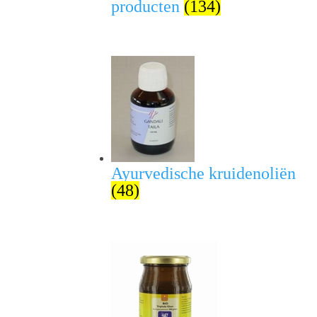
producten
(134)
Ayurvedische kruidenoliën
(48)