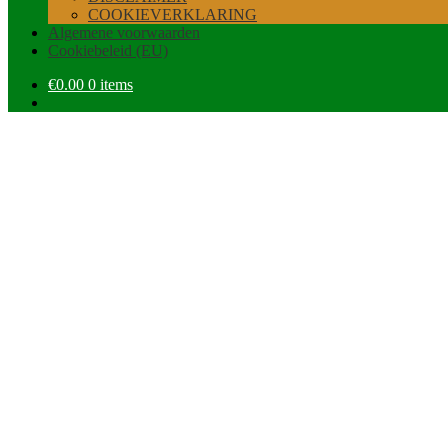
uitvouwen
COOKIEVERKLARING
Algemene voorwaarden
Cookiebeleid (EU)
€
0.00
0 items
Ayurveda Kruiden
Dé shop voor alle Ayurvedische producten
Direct naar de shop